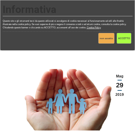
Informativa
Questo sito o gli strumenti terzi da questo utilizzati si avvalgono di cookie necessari al funzionamento ed utili alle finalità
illustrate nella cookie policy. Se vuoi saperne di più o negare il consenso a tutti o ad alcuni cookie, consulta la cookie policy.
Chiudendo questo banner o cliccando su ACCETTO, acconsenti all’uso dei cookie.
Cookie Policy
WELFARE AZIENDALE
non accetto
ACCETTO
You are here:
Mag
29
2019